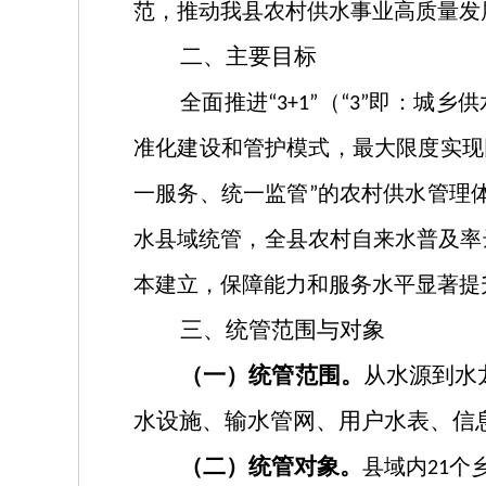
范，推动我县农村供水事业高质量发
二、主要目标
全面推进
（
即：城乡供
“3+1”
“3”
准化建设和管护模式，最大限度实现
一服务、统一监管
的农村供水管理
”
水县域统管，全县农村自来水普及率
本建立，保障能力和服务水平显著提
三、统管范围与对象
（一）统管范围。
从水源到水
水设施、输水管网、用户水表、信
（二）统管对象。
县域内
个
21