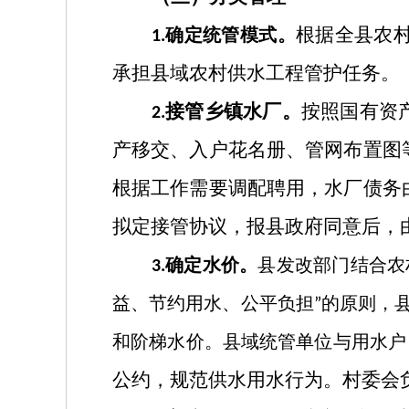
根据全县农
确定统管模式。
1.
承担县域农村供水工程管护任务。
接管
乡镇
水厂
。
按照国有资
2
.
产移交、入户花名册、管网布置图
根据工作需要调配聘用，水厂债务
拟定接管协议，报县政府同意后，
确定水价。
县发改部门结合农
3.
益、节约用水、公平负担
的原则，
”
和阶梯水价。县域统管单位与用水户
公约，规范供水用水行为。村委会