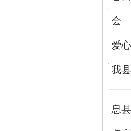
会
爱
我县
息