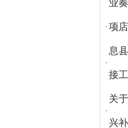
业
项
息县
接
关于
兴补