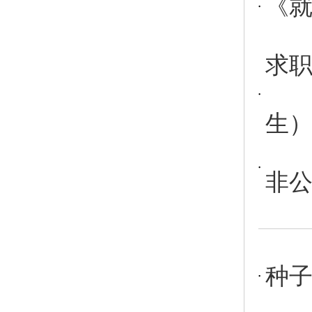
《
求
生
非
种