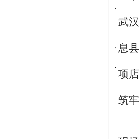
武汉
息县
项
筑