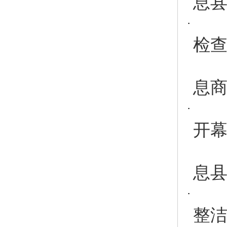
息
检
息商
开
息
整